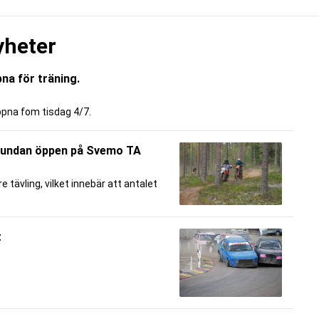
yheter
na för träning.
ppna fom tisdag 4/7.
grundan öppen på Svemo TA
 tävling, vilket innebär att antalet
t