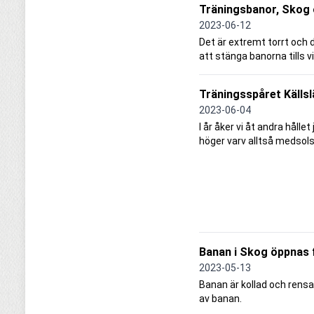
Träningsbanor, Skog 
2023-06-12
Det är extremt torrt och d
att stänga banorna tills
Träningsspåret Källsl
2023-06-04
I år åker vi åt andra hålle
höger varv alltså medsols
Banan i Skog öppnas 
2023-05-13
Banan är kollad och rensa
av banan.