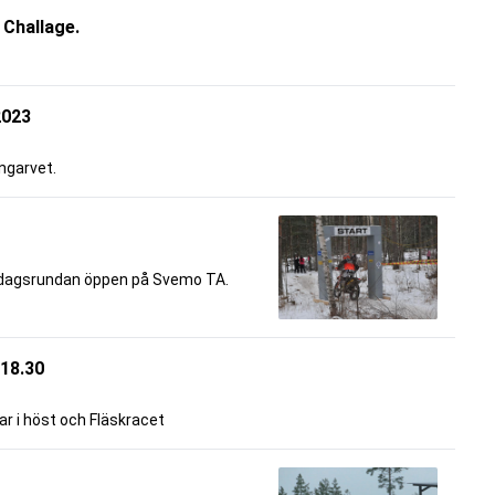
Challage.
2023
Ingarvet.
ondagsrundan öppen på Svemo TA.
 18.30
ar i höst och Fläskracet