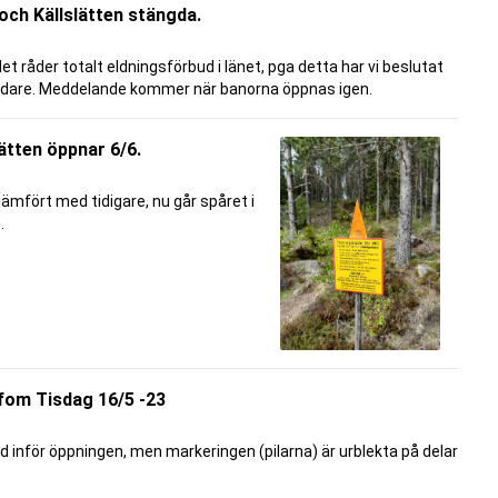
och Källslätten stängda.
et råder totalt eldningsförbud i länet, pga detta har vi beslutat
 vidare. Meddelande kommer när banorna öppnas igen.
ätten öppnar 6/6.
t jämfört med tidigare, nu går spåret i
.
fom Tisdag 16/5 -23
d inför öppningen, men markeringen (pilarna) är urblekta på delar