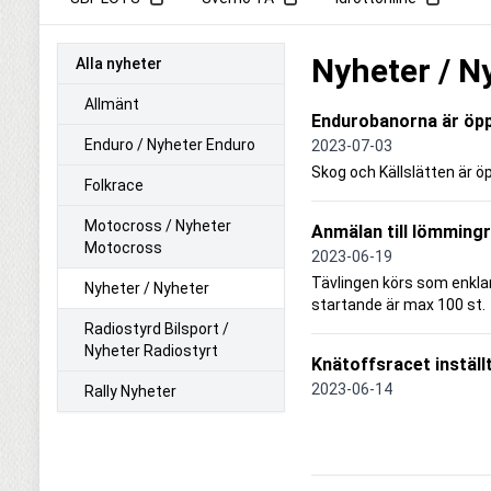
Nyheter / N
Alla nyheter
Allmänt
Endurobanorna är öpp
Enduro / Nyheter Enduro
2023-07-03
Skog och Källslätten är ö
Folkrace
Motocross / Nyheter
Anmälan till lömmin
Motocross
2023-06-19
Tävlingen körs som enklare
Nyheter / Nyheter
startande är max 100 st.
Radiostyrd Bilsport /
Nyheter Radiostyrt
Knätoffsracet inställ
2023-06-14
Rally Nyheter