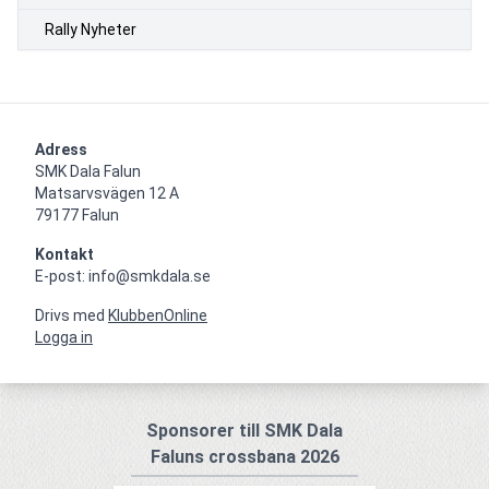
Rally Nyheter
Adress
SMK Dala Falun

Matsarvsvägen 12 A

79177 Falun
Kontakt
E-post: info@smkdala.se
Drivs med
KlubbenOnline
Logga in
Sponsorer till SMK Dala
Faluns crossbana 2026