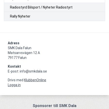
Radiostyrd Bilsport / Nyheter Radiostyrt
Rally Nyheter
Adress
SMK Dala Falun

Matsarvsvägen 12 A

79177 Falun
Kontakt
E-post: info@smkdala.se
Drivs med
KlubbenOnline
Logga in
Sponsorer till SMK Dala