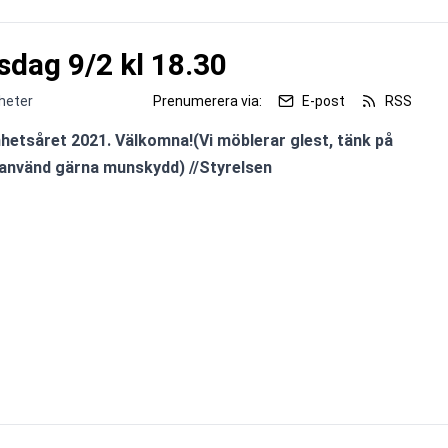
dag 9/2 kl 18.30
heter
Prenumerera via:
E-post
RSS
etsåret 2021. Välkomna!(Vi möblerar glest, tänk på 
 använd gärna munskydd) //Styrelsen