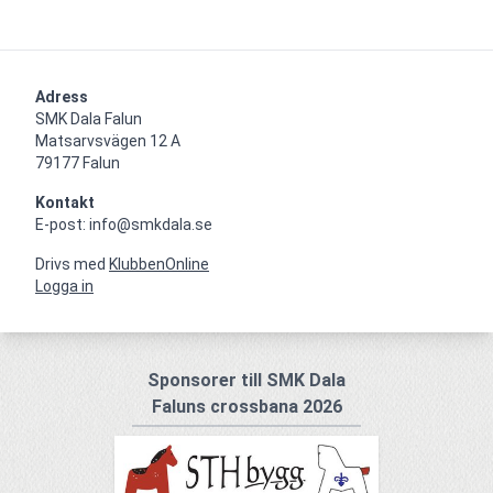
Adress
SMK Dala Falun

Matsarvsvägen 12 A

79177 Falun
Kontakt
E-post: info@smkdala.se
Drivs med
KlubbenOnline
Logga in
Sponsorer till SMK Dala
Faluns crossbana 2026