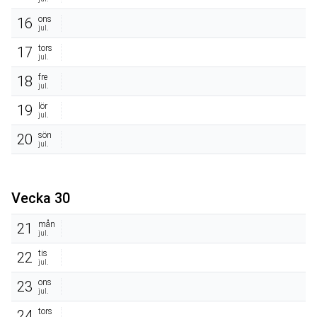
ons
16
jul.
tors
17
jul.
fre
18
jul.
lör
19
jul.
sön
20
jul.
Vecka 30
mån
21
jul.
tis
22
jul.
ons
23
jul.
tors
24