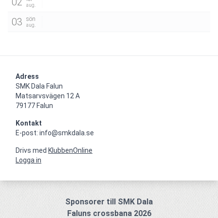
02
aug.
sön
03
aug.
Adress
SMK Dala Falun

Matsarvsvägen 12 A

79177 Falun
Kontakt
E-post: info@smkdala.se
Drivs med
KlubbenOnline
Logga in
Sponsorer till SMK Dala
Faluns crossbana 2026