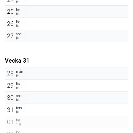
jul.
fre
25
jul.
lör
26
jul.
sön
27
jul.
Vecka 31
mån
28
jul.
tis
29
jul.
ons
30
jul.
tors
31
jul.
fre
01
aug.
lör