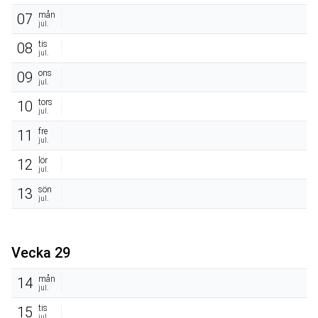
mån
07
jul.
tis
08
jul.
ons
09
jul.
tors
10
jul.
fre
11
jul.
lör
12
jul.
sön
13
jul.
Vecka 29
mån
14
jul.
tis
15
jul.