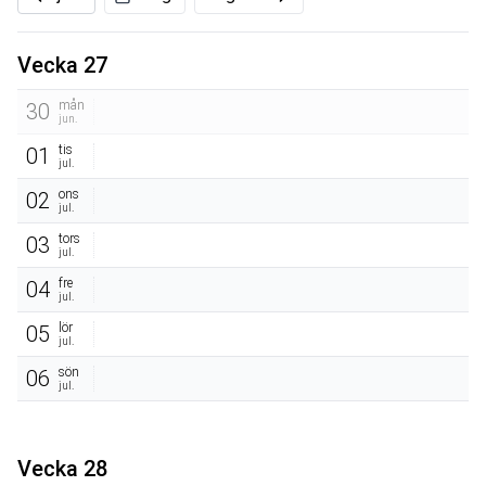
Vecka 27
mån
30
jun.
tis
01
jul.
ons
02
jul.
tors
03
jul.
fre
04
jul.
lör
05
jul.
sön
06
jul.
Vecka 28