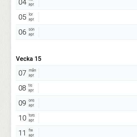
04
apr.
lör
05
apr.
sön
06
apr.
Vecka 15
mån
07
apr.
tis
08
apr.
ons
09
apr.
tors
10
apr.
fre
11
apr.