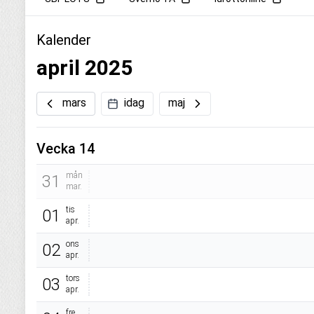
Kalender
april 2025
mars
idag
maj
Vecka 14
mån
31
mar.
tis
01
apr.
ons
02
apr.
tors
03
apr.
fre