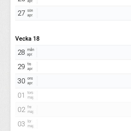
apr.
sön
27
apr.
Vecka 18
mån
28
apr.
tis
29
apr.
ons
30
apr.
tors
01
maj.
fre
02
maj.
lör
03
maj.