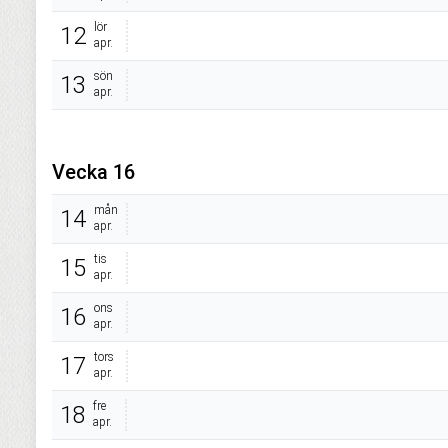
lör
12
apr.
sön
13
apr.
Vecka 16
mån
14
apr.
tis
15
apr.
ons
16
apr.
tors
17
apr.
fre
18
apr.