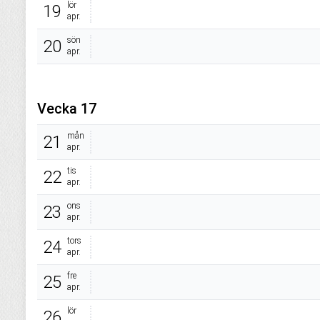
lör
19
apr.
sön
20
apr.
Vecka 17
mån
21
apr.
tis
22
apr.
ons
23
apr.
tors
24
apr.
fre
25
apr.
lör
26