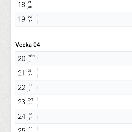
lör
18
jan.
sön
19
jan.
Vecka 04
mån
20
jan.
tis
21
jan.
ons
22
jan.
tors
23
jan.
fre
24
jan.
lör
25