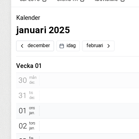
Kalender
januari 2025
december
idag
februari
Vecka 01
mån
30
dec.
tis
31
dec.
ons
01
jan.
tors
02
jan.
fre