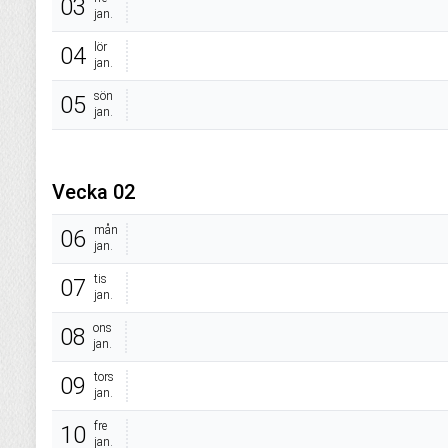
03
jan.
lör
04
jan.
sön
05
jan.
Vecka 02
mån
06
jan.
tis
07
jan.
ons
08
jan.
tors
09
jan.
fre
10
jan.