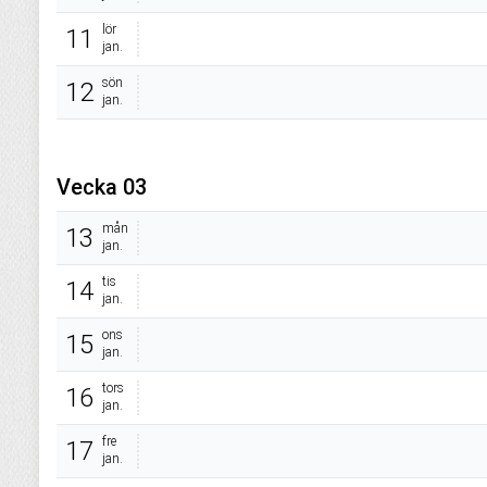
lör
11
jan.
sön
12
jan.
Vecka 03
mån
13
jan.
tis
14
jan.
ons
15
jan.
tors
16
jan.
fre
17
jan.