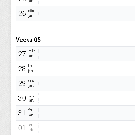
jan.
sön
26
jan.
Vecka 05
mån
27
jan.
tis
28
jan.
ons
29
jan.
tors
30
jan.
fre
31
jan.
lör
01
feb.